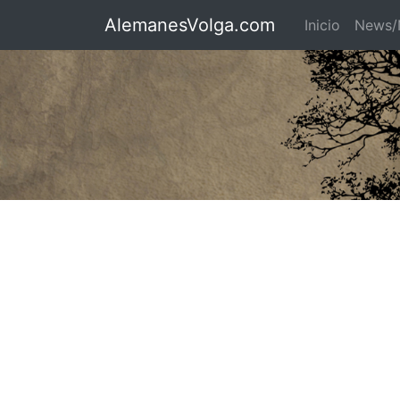
AlemanesVolga.com
Inicio
News/N