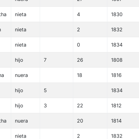
tha
nieta
4
1830
h
nieta
2
1832
nieta
0
1834
hijo
7
26
1808
ha
nuera
18
1816
hijo
5
1834
hijo
3
22
1812
tha
nuera
20
1814
nieta
2
1832