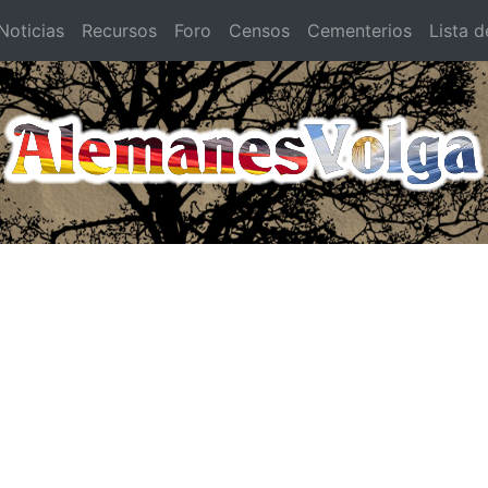
oticias
Recursos
Foro
Censos
Cementerios
Lista d