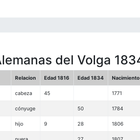
Alemanas del Volga 183
Relacion
Edad 1816
Edad 1834
Nacimiento
cabeza
45
1771
cónyuge
50
1784
hijo
9
28
1806
nuera
27
1807