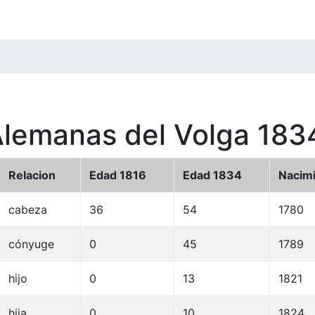
Alemanas del Volga 183
Relacion
Edad 1816
Edad 1834
Nacim
cabeza
36
54
1780
cónyuge
0
45
1789
hijo
0
13
1821
hija
0
10
1824