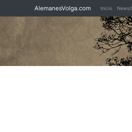
AlemanesVolga.com
Inicio
News/N