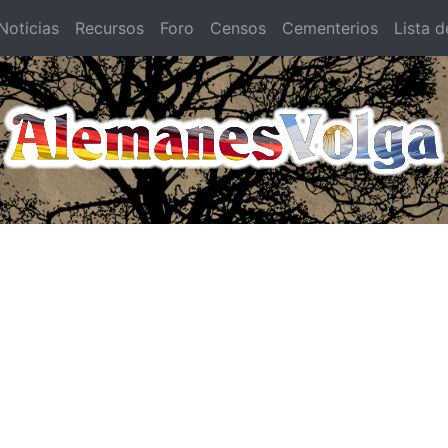
oticias
Recursos
Foro
Censos
Cementerios
Lista d