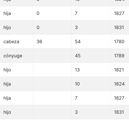
hija
0
7
1827
hijo
0
3
1831
cabeza
36
54
1780
cónyuge
45
1789
hijo
13
1821
hija
10
1824
hija
7
1827
hijo
3
1831