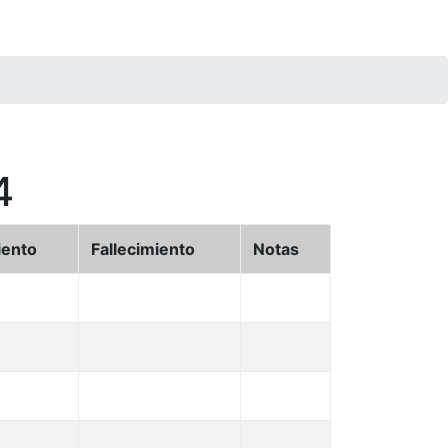
4
iento
Fallecimiento
Notas