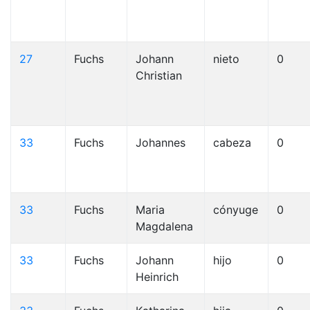
27
Fuchs
Johann
nieto
0
Christian
33
Fuchs
Johannes
cabeza
0
33
Fuchs
Maria
cónyuge
0
Magdalena
33
Fuchs
Johann
hijo
0
Heinrich