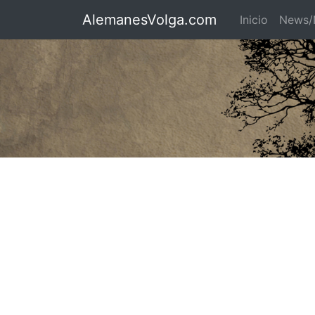
AlemanesVolga.com
Inicio
News/N