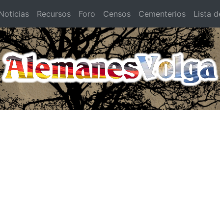
oticias
Recursos
Foro
Censos
Cementerios
Lista d