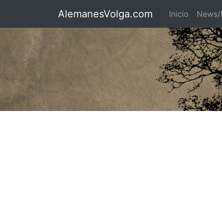
AlemanesVolga.com
Inicio
News/N