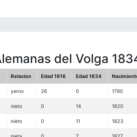
Alemanas del Volga 183
Relacion
Edad 1816
Edad 1834
Nacimient
yerno
26
0
1790
nieto
0
14
1820
nieto
0
11
1823
nieta
0
7
1827