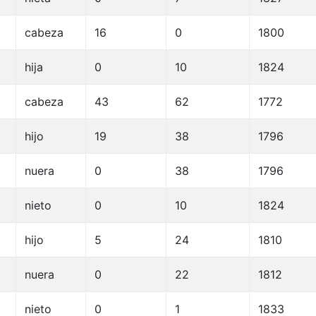
cabeza
16
0
1800
hija
0
10
1824
cabeza
43
62
1772
hijo
19
38
1796
nuera
0
38
1796
nieto
0
10
1824
hijo
5
24
1810
nuera
0
22
1812
nieto
0
1
1833