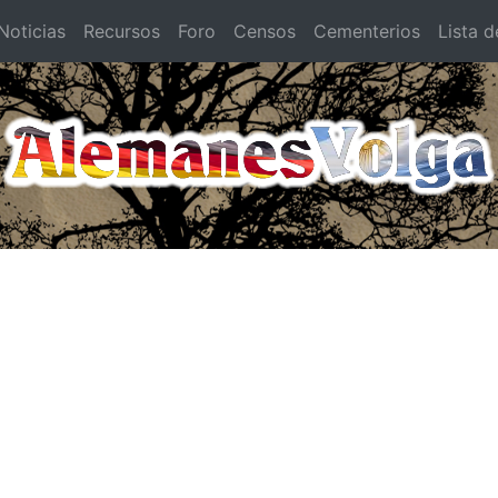
oticias
Recursos
Foro
Censos
Cementerios
Lista d