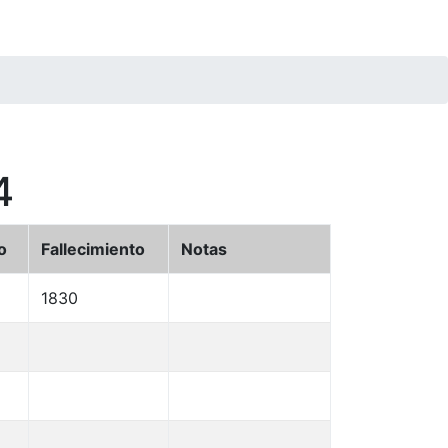
4
o
Fallecimiento
Notas
1830