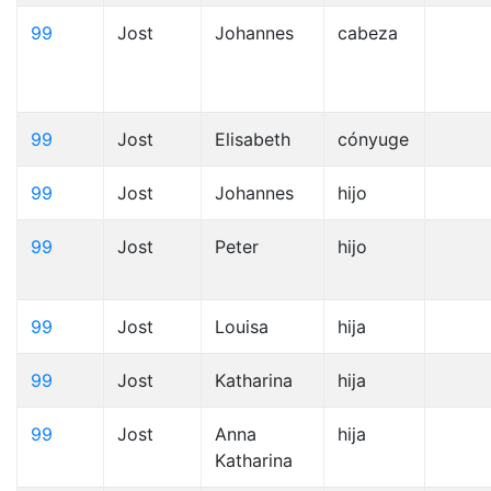
99
Jost
Johannes
cabeza
99
Jost
Elisabeth
cónyuge
99
Jost
Johannes
hijo
99
Jost
Peter
hijo
99
Jost
Louisa
hija
99
Jost
Katharina
hija
99
Jost
Anna
hija
Katharina