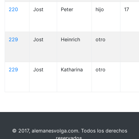
220
Jost
Peter
hijo
17
229
Jost
Heinrich
otro
229
Jost
Katharina
otro
© 2017, alemanesvolga.com. Todos los derechos
reservados.