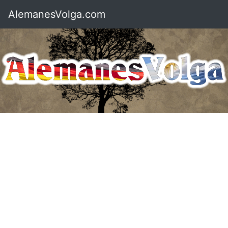
AlemanesVolga.com