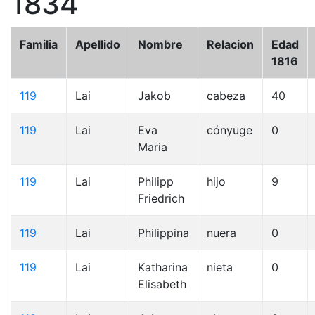
1834
Familia
Apellido
Nombre
Relacion
Edad
1816
119
Lai
Jakob
cabeza
40
119
Lai
Eva
cónyuge
0
Maria
119
Lai
Philipp
hijo
9
Friedrich
119
Lai
Philippina
nuera
0
119
Lai
Katharina
nieta
0
Elisabeth