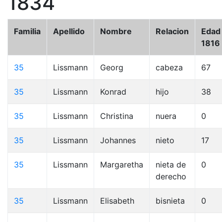
1834
Familia
Apellido
Nombre
Relacion
Edad
1816
35
Lissmann
Georg
cabeza
67
35
Lissmann
Konrad
hijo
38
35
Lissmann
Christina
nuera
0
35
Lissmann
Johannes
nieto
17
35
Lissmann
Margaretha
nieta de
0
derecho
35
Lissmann
Elisabeth
bisnieta
0