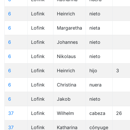
6
Lofink
Heinrich
nieto
6
Lofink
Margaretha
nieta
6
Lofink
Johannes
nieto
6
Lofink
Nikolaus
nieto
6
Lofink
Heinrich
hijo
3
6
Lofink
Christina
nuera
6
Lofink
Jakob
nieto
37
Lofink
Wilhelm
cabeza
26
37
Lofink
Katharina
cónyuge