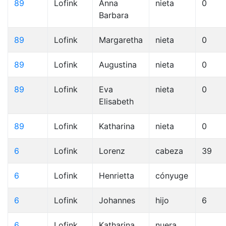
89
Lofink
Anna
nieta
0
Barbara
89
Lofink
Margaretha
nieta
0
89
Lofink
Augustina
nieta
0
89
Lofink
Eva
nieta
0
Elisabeth
89
Lofink
Katharina
nieta
0
6
Lofink
Lorenz
cabeza
39
6
Lofink
Henrietta
cónyuge
6
Lofink
Johannes
hijo
6
6
Lofink
Katharina
nuera