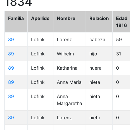
1834
Familia
Apellido
Nombre
Relacion
Edad
1816
89
Lofink
Lorenz
cabeza
59
89
Lofink
Wilhelm
hijo
31
89
Lofink
Katharina
nuera
0
89
Lofink
Anna Maria
nieta
0
89
Lofink
Anna
nieta
0
Margaretha
89
Lofink
Lorenz
nieto
0