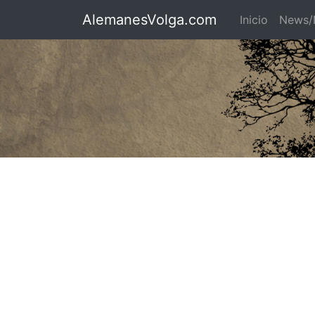
AlemanesVolga.com
Inicio
News/N