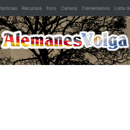
oticias
Recursos
Foro
Censos
Cementerios
Lista d