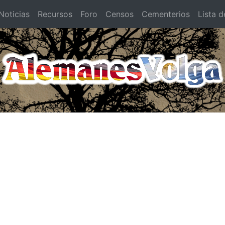
oticias
Recursos
Foro
Censos
Cementerios
Lista d