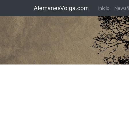
AlemanesVolga.com
Inicio
News/N