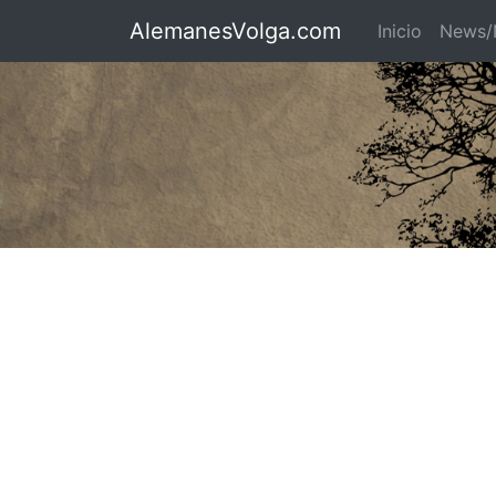
AlemanesVolga.com
Inicio
News/N