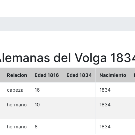
Alemanas del Volga 183
Relacion
Edad 1816
Edad 1834
Nacimiento
cabeza
16
1834
hermano
10
1834
hermano
8
1834