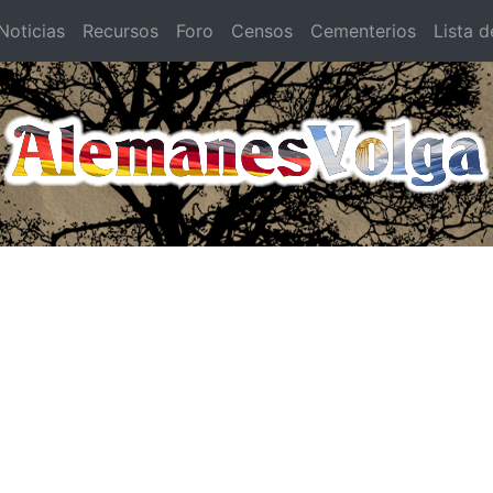
oticias
Recursos
Foro
Censos
Cementerios
Lista d