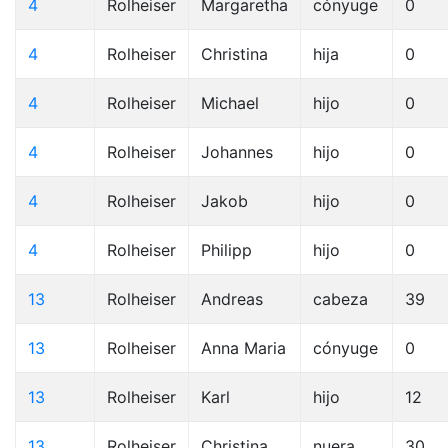
4
Rolheiser
Margaretha
cónyuge
0
4
Rolheiser
Christina
hija
0
4
Rolheiser
Michael
hijo
0
4
Rolheiser
Johannes
hijo
0
4
Rolheiser
Jakob
hijo
0
4
Rolheiser
Philipp
hijo
0
13
Rolheiser
Andreas
cabeza
39
13
Rolheiser
Anna Maria
cónyuge
0
13
Rolheiser
Karl
hijo
12
13
Rolheiser
Christina
nuera
30