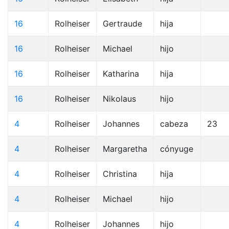
16
Rolheiser
Gertraude
hija
16
Rolheiser
Michael
hijo
16
Rolheiser
Katharina
hija
16
Rolheiser
Nikolaus
hijo
4
Rolheiser
Johannes
cabeza
23
4
Rolheiser
Margaretha
cónyuge
4
Rolheiser
Christina
hija
4
Rolheiser
Michael
hijo
4
Rolheiser
Johannes
hijo