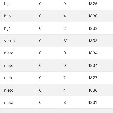
hija
0
9
1825
hijo
0
4
1830
hija
0
2
1832
yerno
0
31
1803
nieto
0
0
1834
nieto
0
0
1834
nieto
0
7
1827
nieto
0
4
1830
nieta
0
3
1831