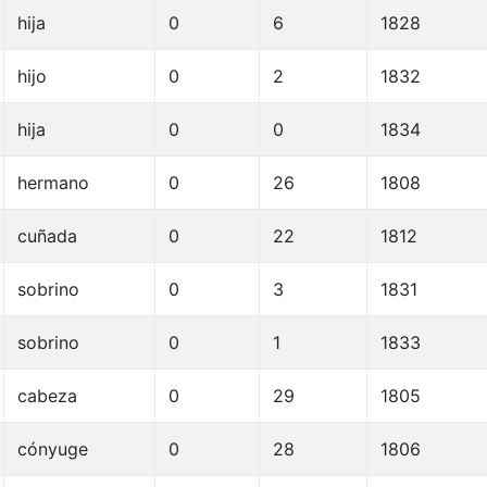
hija
0
6
1828
hijo
0
2
1832
hija
0
0
1834
hermano
0
26
1808
cuñada
0
22
1812
sobrino
0
3
1831
sobrino
0
1
1833
cabeza
0
29
1805
cónyuge
0
28
1806