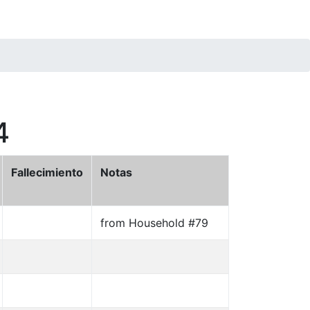
4
Fallecimiento
Notas
from Household #79