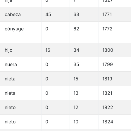
hija
0
7
1827
cabeza
45
63
1771
cónyuge
0
62
1772
hijo
16
34
1800
nuera
0
35
1799
nieta
0
15
1819
nieta
0
13
1821
nieto
0
12
1822
nieto
0
10
1824