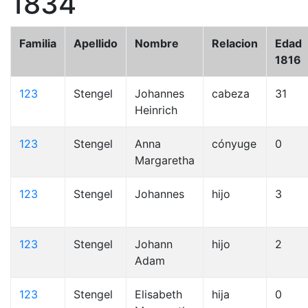
1834
Familia
Apellido
Nombre
Relacion
Edad
1816
123
Stengel
Johannes
cabeza
31
Heinrich
123
Stengel
Anna
cónyuge
0
Margaretha
123
Stengel
Johannes
hijo
3
123
Stengel
Johann
hijo
2
Adam
123
Stengel
Elisabeth
hija
0