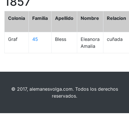
1857
Colonia
Familia
Apellido
Nombre
Relacion
Graf
45
Bless
Eleanora
cuñada
Amalia
© 2017, alemanesvolga.com. Todos los derechos
reservados.