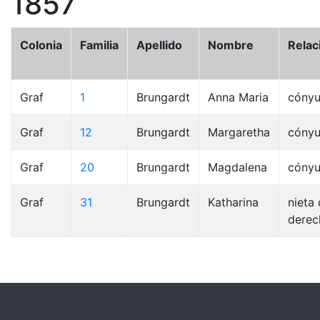
1857
Colonia
Familia
Apellido
Nombre
Relac
Graf
1
Brungardt
Anna Maria
cóny
Graf
12
Brungardt
Margaretha
cóny
Graf
20
Brungardt
Magdalena
cóny
Graf
31
Brungardt
Katharina
nieta
derec