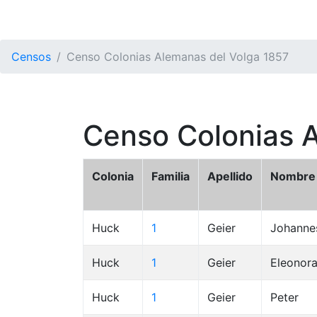
Censos
Censo Colonias Alemanas del Volga 1857
Censo Colonias 
Colonia
Familia
Apellido
Nombre
Huck
1
Geier
Johanne
Huck
1
Geier
Eleonor
Huck
1
Geier
Peter