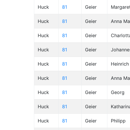
Huck
81
Geier
Margare
Huck
81
Geier
Anna Ma
Huck
81
Geier
Charlott
Huck
81
Geier
Johanne
Huck
81
Geier
Heinrich
Huck
81
Geier
Anna Ma
Huck
81
Geier
Georg
Huck
81
Geier
Katharin
Huck
81
Geier
Philipp