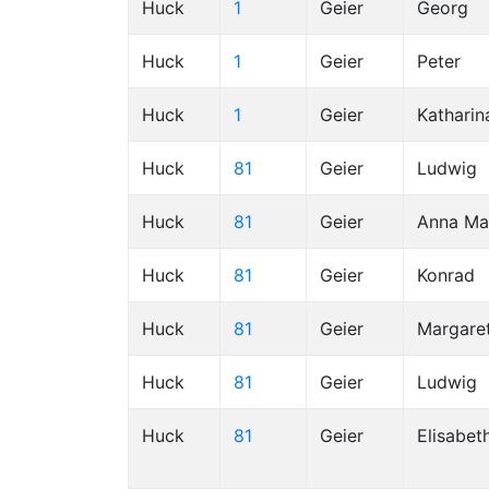
Huck
1
Geier
Georg
Huck
1
Geier
Peter
Huck
1
Geier
Katharin
Huck
81
Geier
Ludwig
Huck
81
Geier
Anna Ma
Huck
81
Geier
Konrad
Huck
81
Geier
Margare
Huck
81
Geier
Ludwig
Huck
81
Geier
Elisabet