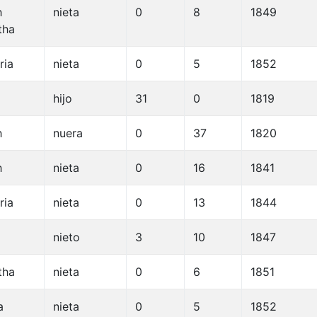
h
nieta
0
8
1849
tha
ria
nieta
0
5
1852
hijo
31
0
1819
h
nuera
0
37
1820
h
nieta
0
16
1841
ria
nieta
0
13
1844
nieto
3
10
1847
tha
nieta
0
6
1851
a
nieta
0
5
1852