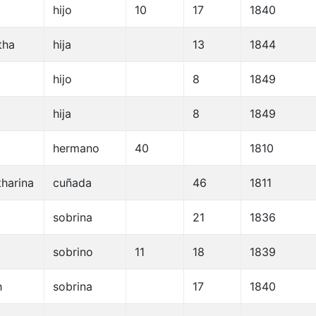
hijo
10
17
1840
tha
hija
13
1844
hijo
8
1849
a
hija
8
1849
hermano
40
1810
harina
cuñada
46
1811
a
sobrina
21
1836
sobrino
11
18
1839
h
sobrina
17
1840