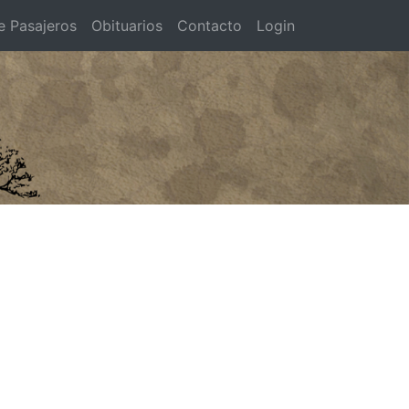
e Pasajeros
Obituarios
Contacto
Login