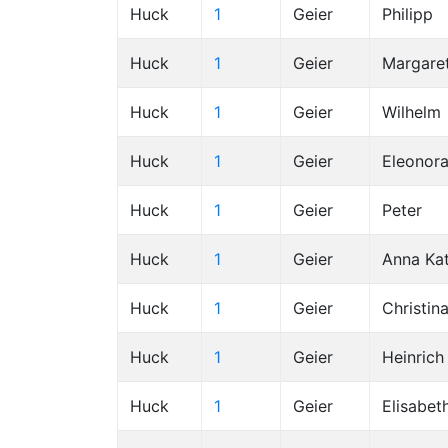
Huck
1
Geier
Philipp
Huck
1
Geier
Margare
Huck
1
Geier
Wilhelm
Huck
1
Geier
Eleonor
Huck
1
Geier
Peter
Huck
1
Geier
Anna Kat
Huck
1
Geier
Christin
Huck
1
Geier
Heinrich
Huck
1
Geier
Elisabet