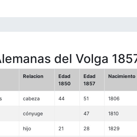
Alemanas del Volga 185
Relacion
Edad
Edad
Nacimiento
1850
1857
s
cabeza
44
51
1806
a
cónyuge
47
1810
hijo
21
28
1829