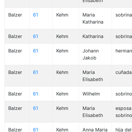
Elisabeth
Balzer
61
Kehm
Maria
sobrina
Katharina
Balzer
61
Kehm
Katharina
sobrina
Balzer
61
Kehm
Johann
herma
Jakob
Balzer
61
Kehm
Maria
cuñada
Elisabeth
Balzer
61
Kehm
Wilhelm
sobrin
Balzer
61
Kehm
Maria
esposa
Elisabeth
sobrin
Balzer
61
Kehm
Anna Maria
hija del