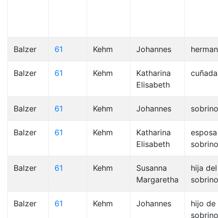
Balzer
61
Kehm
Johannes
herma
Balzer
61
Kehm
Katharina
cuñada
Elisabeth
Balzer
61
Kehm
Johannes
sobrin
Balzer
61
Kehm
Katharina
esposa
Elisabeth
sobrin
Balzer
61
Kehm
Susanna
hija del
Margaretha
sobrino
Balzer
61
Kehm
Johannes
hijo de 
sobrino