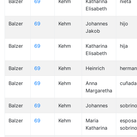
Balzer
69
Kehm
Katharina
nieta
Elisabeth
Balzer
69
Kehm
Johannes
hijo
Jakob
Balzer
69
Kehm
Katharina
hija
Elisabeth
Balzer
69
Kehm
Heinrich
herma
Balzer
69
Kehm
Anna
cuñada
Margaretha
Balzer
69
Kehm
Johannes
sobrin
Balzer
69
Kehm
Maria
esposa
Katharina
sobrin