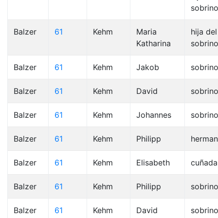
sobrino
Balzer
61
Kehm
Maria
hija del
Katharina
sobrino
Balzer
61
Kehm
Jakob
sobrin
Balzer
61
Kehm
David
sobrin
Balzer
61
Kehm
Johannes
sobrin
Balzer
61
Kehm
Philipp
herma
Balzer
61
Kehm
Elisabeth
cuñada
Balzer
61
Kehm
Philipp
sobrin
Balzer
61
Kehm
David
sobrin