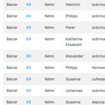
Balzer
69
Kehm
Heinrich
sobrin
Balzer
69
Kehm
Philipp
sobrin
Balzer
69
Kehm
Peter
sobrin
Balzer
69
Kehm
Katharina
sobrina
Elisabeth
Balzer
69
Kehm
Alexander
sobrin
Balzer
69
Kehm
Philipp
herma
Balzer
69
Kehm
Susanna
cuñada
Balzer
69
Kehm
Johannes
sobrin
Balzer
69
Kehm
Susanna
esposa