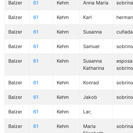
Balzer
61
Kehm
Anna Maria
sobrina
Balzer
61
Kehm
Karl
herma
Balzer
61
Kehm
Susanna
cuñada
Balzer
61
Kehm
Samuel
sobrin
Balzer
61
Kehm
Susanna
esposa
Katharina
sobrin
Balzer
61
Kehm
Konrad
sobrin
Balzer
61
Kehm
Jakob
sobrin
Balzer
61
Kehm
Lar;
Balzer
61
Kehm
Maria
sobrina