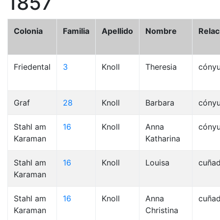
1857
Colonia
Familia
Apellido
Nombre
Relac
Friedental
3
Knoll
Theresia
cóny
Graf
28
Knoll
Barbara
cóny
Stahl am
16
Knoll
Anna
cóny
Karaman
Katharina
Stahl am
16
Knoll
Louisa
cuña
Karaman
Stahl am
16
Knoll
Anna
cuña
Karaman
Christina