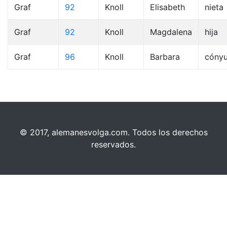
Graf
92
Knoll
Elisabeth
nieta
Graf
92
Knoll
Magdalena
hija
Graf
96
Knoll
Barbara
cóny
© 2017, alemanesvolga.com. Todos los derechos
reservados.