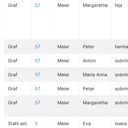
Graf
57
Meier
Margaretha
hija
Graf
57
Meier
Peter
herm
Graf
57
Meier
Anton
sobri
Graf
57
Meier
Maria Anna
sobri
Graf
57
Meier
Peter
sobri
Graf
57
Meier
Margaretha
sobri
Stahl am
5
Meier
Eva
nuera