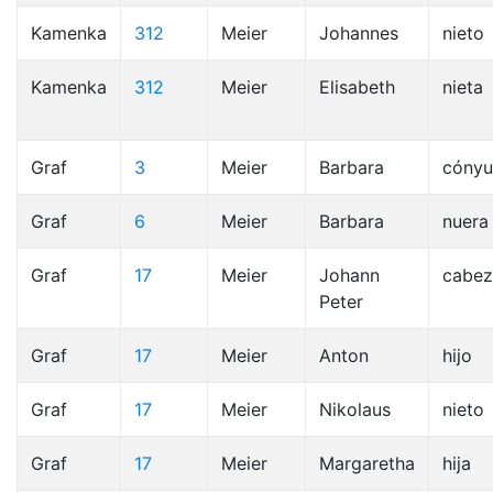
Kamenka
312
Meier
Johannes
nieto
Kamenka
312
Meier
Elisabeth
nieta
Graf
3
Meier
Barbara
cóny
Graf
6
Meier
Barbara
nuera
Graf
17
Meier
Johann
cabez
Peter
Graf
17
Meier
Anton
hijo
Graf
17
Meier
Nikolaus
nieto
Graf
17
Meier
Margaretha
hija