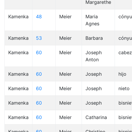
Margarethe
Kamenka
48
Meier
Maria
cóny
Agnes
Kamenka
53
Meier
Barbara
cóny
Kamenka
60
Meier
Joseph
cabez
Anton
Kamenka
60
Meier
Joseph
hijo
Kamenka
60
Meier
Joseph
nieto
Kamenka
60
Meier
Joseph
bisnie
Kamenka
60
Meier
Catharina
bisnie
Kamenka
60
Meier
Christine
bisnie