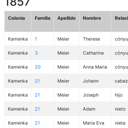
1857
Colonia
Familia
Apellido
Nombre
Relac
Kamenka
1
Meier
Therese
cóny
Kamenka
3
Meier
Catharina
cóny
Kamenka
20
Meier
Anna Maria
cóny
Kamenka
21
Meier
Johann
cabez
Kamenka
21
Meier
Joseph
hijo
Kamenka
21
Meier
Adam
nieto
Kamenka
21
Meier
Maria Eva
nieta