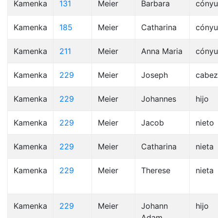
Kamenka
131
Meier
Barbara
cóny
Kamenka
185
Meier
Catharina
cóny
Kamenka
211
Meier
Anna Maria
cóny
Kamenka
229
Meier
Joseph
cabez
Kamenka
229
Meier
Johannes
hijo
Kamenka
229
Meier
Jacob
nieto
Kamenka
229
Meier
Catharina
nieta
Kamenka
229
Meier
Therese
nieta
Kamenka
229
Meier
Johann
hijo
Adam