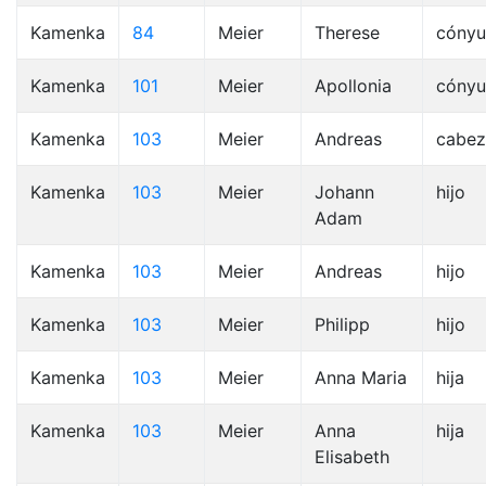
Kamenka
84
Meier
Therese
cóny
Kamenka
101
Meier
Apollonia
cóny
Kamenka
103
Meier
Andreas
cabez
Kamenka
103
Meier
Johann
hijo
Adam
Kamenka
103
Meier
Andreas
hijo
Kamenka
103
Meier
Philipp
hijo
Kamenka
103
Meier
Anna Maria
hija
Kamenka
103
Meier
Anna
hija
Elisabeth