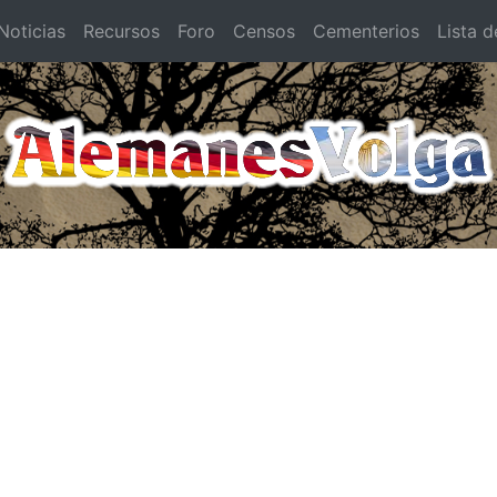
oticias
Recursos
Foro
Censos
Cementerios
Lista d