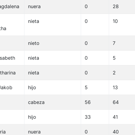
agdalena
nuera
0
28
nieta
0
10
tha
nieto
0
7
isabeth
nieta
0
5
tharina
nieta
0
2
Jakob
hijo
5
13
cabeza
56
64
hijo
33
41
ria
nuera
0
40