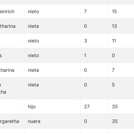
inrich
nieto
7
15
tharina
nieta
0
13
nieto
3
11
s
nieto
1
0
harina
nieta
0
7
h
nieta
0
5
tha
hijo
27
35
rgaretha
nuera
0
35