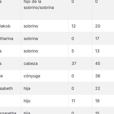
s
hijo de la
0
0
sobrino/sobrina
Jakob
sobrino
12
20
tharina
sobrina
0
17
s
sobrino
5
13
s
cabeza
37
45
de
cónyuge
0
36
isabeth
hija
0
22
hijo
11
19
rgaretha
hija
0
15