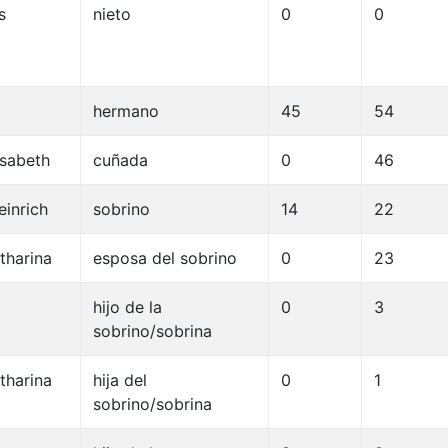
s
nieto
0
0
hermano
45
54
isabeth
cuñada
0
46
inrich
sobrino
14
22
tharina
esposa del sobrino
0
23
hijo de la
0
3
sobrino/sobrina
tharina
hija del
0
1
sobrino/sobrina