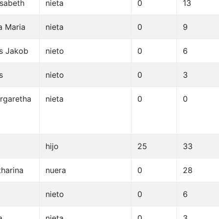
isabeth
nieta
0
13
a Maria
nieta
0
9
s Jakob
nieto
0
6
s
nieto
0
3
rgaretha
nieta
0
0
hijo
25
33
harina
nuera
0
28
nieto
0
6
a
nieta
0
3