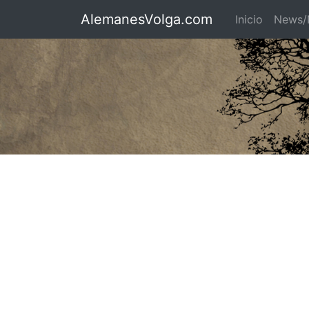
AlemanesVolga.com
Inicio
News/N