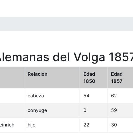
Alemanas del Volga 185
Relacion
Edad
Edad
1850
1857
cabeza
54
62
a
cónyuge
0
59
inrich
hijo
22
30