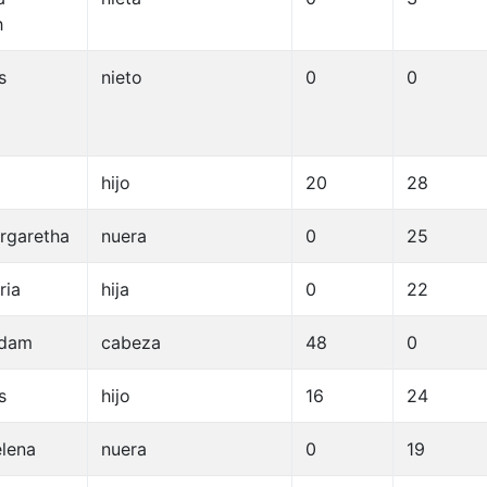
h
s
nieto
0
0
hijo
20
28
rgaretha
nuera
0
25
ria
hija
0
22
Adam
cabeza
48
0
s
hijo
16
24
lena
nuera
0
19