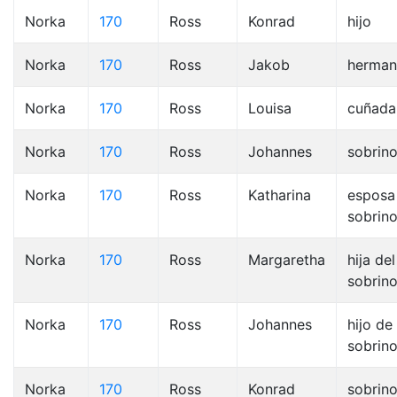
Norka
170
Ross
Konrad
hijo
Norka
170
Ross
Jakob
herma
Norka
170
Ross
Louisa
cuñada
Norka
170
Ross
Johannes
sobrin
Norka
170
Ross
Katharina
esposa
sobrin
Norka
170
Ross
Margaretha
hija del
sobrino
Norka
170
Ross
Johannes
hijo de 
sobrino
Norka
170
Ross
Konrad
sobrin