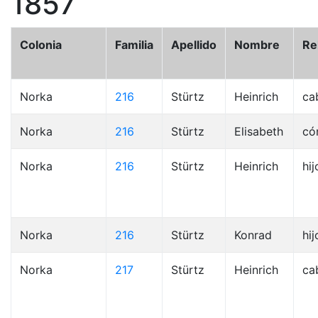
1857
Colonia
Familia
Apellido
Nombre
Re
Norka
216
Stürtz
Heinrich
ca
Norka
216
Stürtz
Elisabeth
có
Norka
216
Stürtz
Heinrich
hij
Norka
216
Stürtz
Konrad
hij
Norka
217
Stürtz
Heinrich
ca