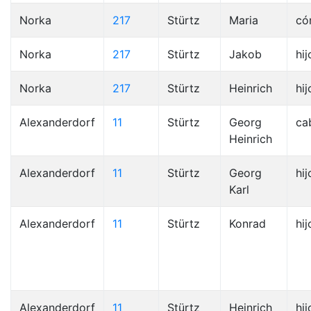
Norka
217
Stürtz
Maria
có
Norka
217
Stürtz
Jakob
hij
Norka
217
Stürtz
Heinrich
hij
Alexanderdorf
11
Stürtz
Georg
ca
Heinrich
Alexanderdorf
11
Stürtz
Georg
hij
Karl
Alexanderdorf
11
Stürtz
Konrad
hij
Alexanderdorf
11
Stürtz
Heinrich
hij