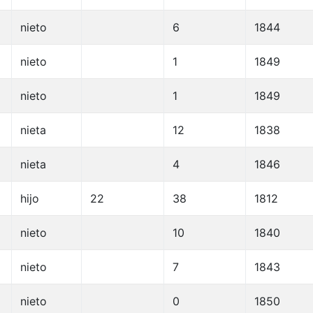
nieto
6
1844
nieto
1
1849
nieto
1
1849
nieta
12
1838
nieta
4
1846
hijo
22
38
1812
nieto
10
1840
nieto
7
1843
nieto
0
1850