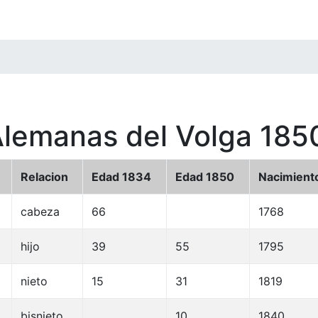
Alemanas del Volga 185
Relacion
Edad 1834
Edad 1850
Nacimient
cabeza
66
1768
hijo
39
55
1795
nieto
15
31
1819
bisnieto
10
1840