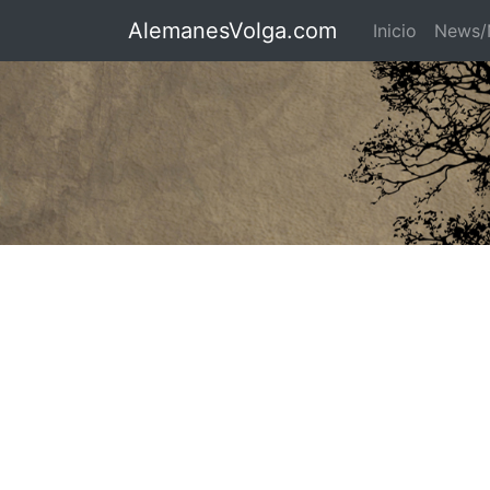
AlemanesVolga.com
Inicio
News/N