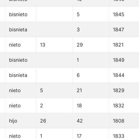
bisnieto
5
1845
bisnieta
3
1847
nieto
13
29
1821
bisnieto
1
1849
bisnieta
6
1844
nieto
5
21
1829
nieto
2
18
1832
hijo
26
42
1808
nieto
1
17
1833