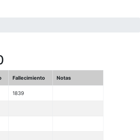
0
o
Fallecimiento
Notas
1839