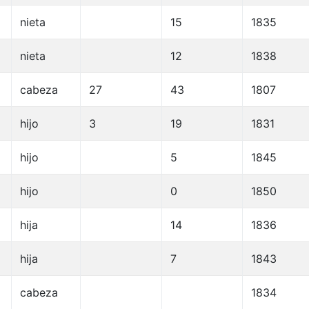
nieta
15
1835
nieta
12
1838
cabeza
27
43
1807
hijo
3
19
1831
hijo
5
1845
hijo
0
1850
hija
14
1836
hija
7
1843
cabeza
1834