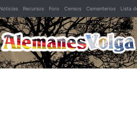
oticias
Recursos
Foro
Censos
Cementerios
Lista d