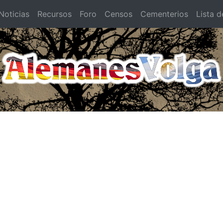
oticias
Recursos
Foro
Censos
Cementerios
Lista d