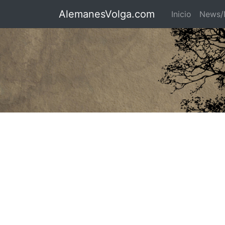
AlemanesVolga.com
Inicio
News/N