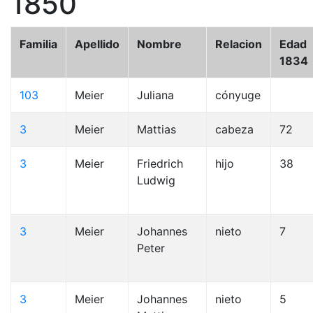
1850
Familia
Apellido
Nombre
Relacion
Edad
1834
103
Meier
Juliana
cónyuge
3
Meier
Mattias
cabeza
72
3
Meier
Friedrich
hijo
38
Ludwig
3
Meier
Johannes
nieto
7
Peter
3
Meier
Johannes
nieto
5