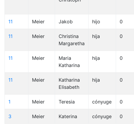
11
Meier
Jakob
hijo
0
11
Meier
Christina
hija
0
Margaretha
11
Meier
Maria
hija
0
Katharina
11
Meier
Katharina
hija
0
Elisabeth
1
Meier
Teresia
cónyuge
0
3
Meier
Katerina
cónyuge
0