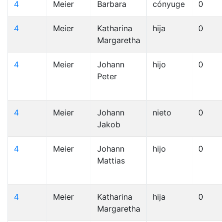
4
Meier
Barbara
cónyuge
0
4
Meier
Katharina
hija
0
Margaretha
4
Meier
Johann
hijo
0
Peter
4
Meier
Johann
nieto
0
Jakob
4
Meier
Johann
hijo
0
Mattias
4
Meier
Katharina
hija
0
Margaretha