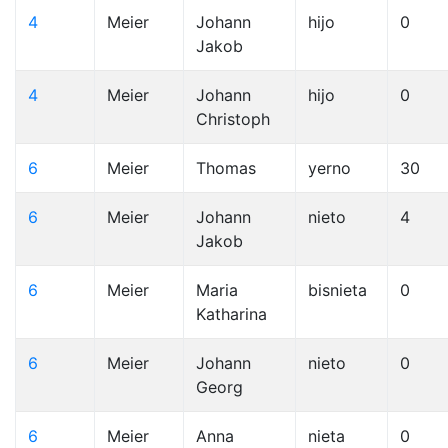
4
Meier
Johann
hijo
0
Jakob
4
Meier
Johann
hijo
0
Christoph
6
Meier
Thomas
yerno
30
6
Meier
Johann
nieto
4
Jakob
6
Meier
Maria
bisnieta
0
Katharina
6
Meier
Johann
nieto
0
Georg
6
Meier
Anna
nieta
0