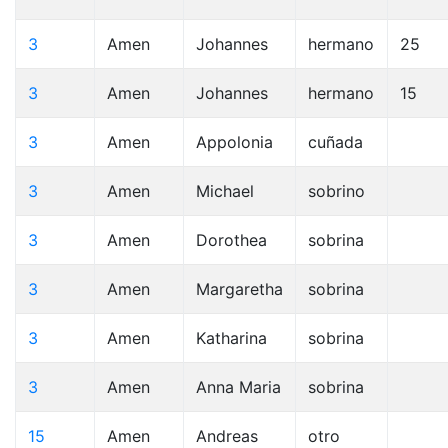
3
Amen
Johannes
hermano
25
3
Amen
Johannes
hermano
15
3
Amen
Appolonia
cuñada
3
Amen
Michael
sobrino
3
Amen
Dorothea
sobrina
3
Amen
Margaretha
sobrina
3
Amen
Katharina
sobrina
3
Amen
Anna Maria
sobrina
15
Amen
Andreas
otro