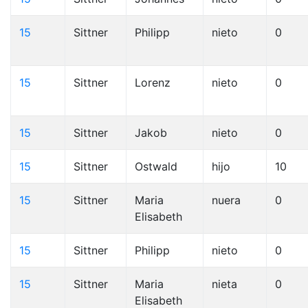
15
Sittner
Philipp
nieto
0
15
Sittner
Lorenz
nieto
0
15
Sittner
Jakob
nieto
0
15
Sittner
Ostwald
hijo
10
15
Sittner
Maria
nuera
0
Elisabeth
15
Sittner
Philipp
nieto
0
15
Sittner
Maria
nieta
0
Elisabeth