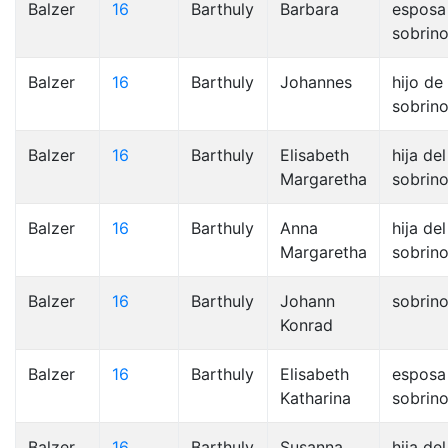
Balzer
16
Barthuly
Barbara
esposa
sobrin
Balzer
16
Barthuly
Johannes
hijo de 
sobrino
Balzer
16
Barthuly
Elisabeth
hija del
Margaretha
sobrino
Balzer
16
Barthuly
Anna
hija del
Margaretha
sobrino
Balzer
16
Barthuly
Johann
sobrin
Konrad
Balzer
16
Barthuly
Elisabeth
esposa
Katharina
sobrin
Balzer
16
Barthuly
Susanna
hija del