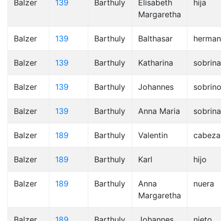
Balzer
139
Barthuly
Elisabeth
hija
Margaretha
Balzer
139
Barthuly
Balthasar
herma
Balzer
139
Barthuly
Katharina
sobrina
Balzer
139
Barthuly
Johannes
sobrin
Balzer
139
Barthuly
Anna Maria
sobrina
Balzer
189
Barthuly
Valentin
cabeza
Balzer
189
Barthuly
Karl
hijo
Balzer
189
Barthuly
Anna
nuera
Margaretha
Balzer
189
Barthuly
Johannes
nieto