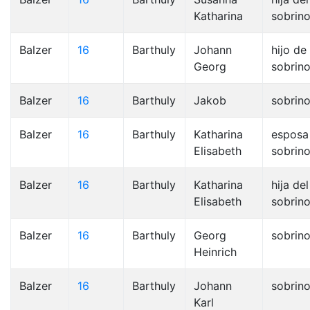
Katharina
sobrino
Balzer
16
Barthuly
Johann
hijo de 
Georg
sobrino
Balzer
16
Barthuly
Jakob
sobrin
Balzer
16
Barthuly
Katharina
esposa
Elisabeth
sobrin
Balzer
16
Barthuly
Katharina
hija del
Elisabeth
sobrino
Balzer
16
Barthuly
Georg
sobrin
Heinrich
Balzer
16
Barthuly
Johann
sobrin
Karl