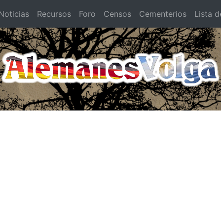
oticias
Recursos
Foro
Censos
Cementerios
Lista d