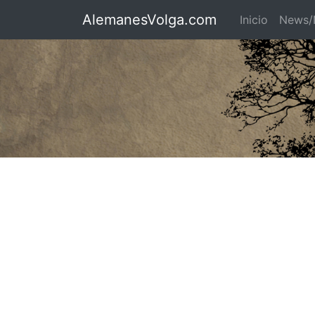
AlemanesVolga.com
Inicio
News/N