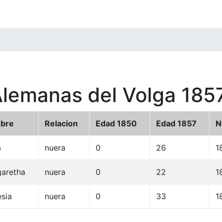
Alemanas del Volga 185
bre
Relacion
Edad 1850
Edad 1857
N
a
nuera
0
26
1
aretha
nuera
0
22
1
sia
nuera
0
33
1