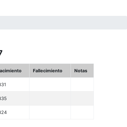
7
acimiento
Fallecimiento
Notas
831
835
824