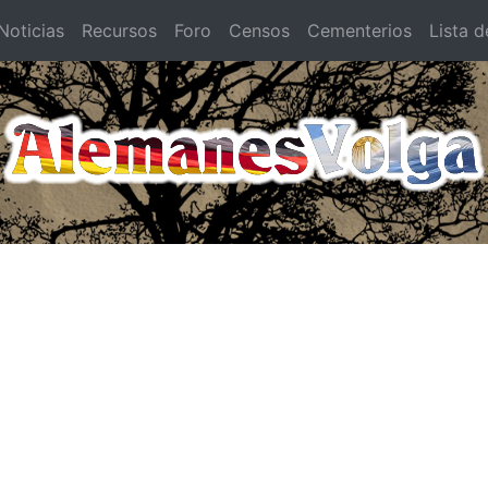
oticias
Recursos
Foro
Censos
Cementerios
Lista d