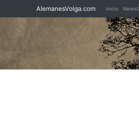
AlemanesVolga.com
Inicio
News/N