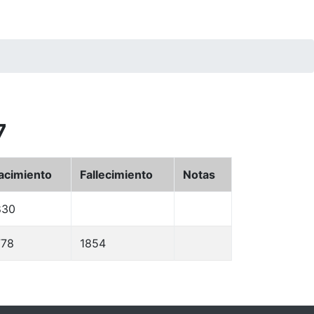
7
acimiento
Fallecimiento
Notas
830
778
1854