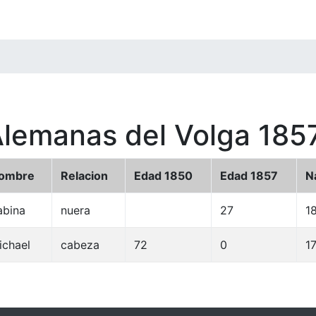
Alemanas del Volga 185
ombre
Relacion
Edad 1850
Edad 1857
N
abina
nuera
27
1
ichael
cabeza
72
0
1