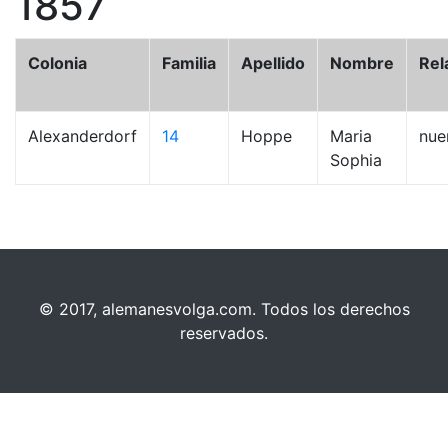
1857
Colonia
Familia
Apellido
Nombre
Rel
Alexanderdorf
14
Hoppe
Maria
nue
Sophia
© 2017, alemanesvolga.com. Todos los derechos
reservados.