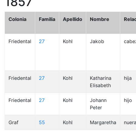
1857
Colonia
Familia
Apellido
Nombre
Rela
Friedental
27
Kohl
Jakob
cabe
Friedental
27
Kohl
Katharina
hija
Elisabeth
Friedental
27
Kohl
Johann
hijo
Peter
Graf
55
Kohl
Margaretha
nuer