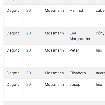
Degott
20
Mossmann
Heinrich
cabe
Degott
20
Mossmann
Eva
cóny
Margaretha
Degott
20
Mossmann
Peter
hijo
Degott
20
Mossmann
Elisabeth
nuer
Degott
20
Mossmann
Joseph
hijo