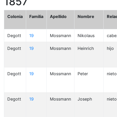
1857
Colonia
Familia
Apellido
Nombre
Rela
Degott
19
Mossmann
Nikolaus
cabe
Degott
19
Mossmann
Heinrich
hijo
Degott
19
Mossmann
Peter
nieto
Degott
19
Mossmann
Joseph
nieto