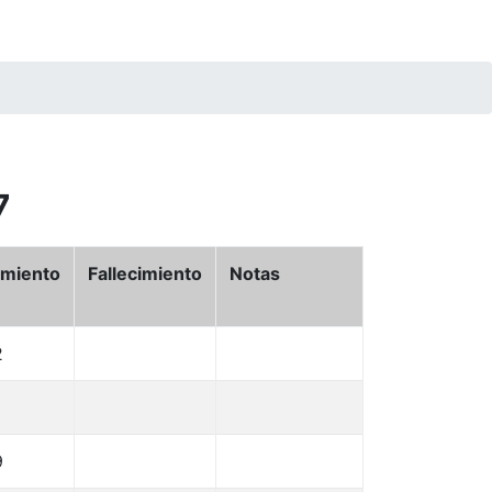
7
imiento
Fallecimiento
Notas
2
9