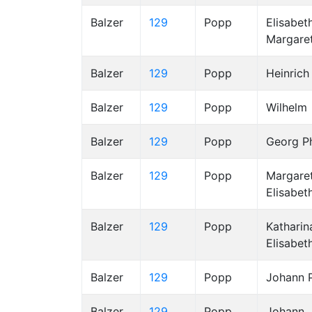
Balzer
129
Popp
Elisabet
Margare
Balzer
129
Popp
Heinrich
Balzer
129
Popp
Wilhelm
Balzer
129
Popp
Georg Ph
Balzer
129
Popp
Margare
Elisabet
Balzer
129
Popp
Katharin
Elisabet
Balzer
129
Popp
Johann P
Balzer
129
Popp
Johann