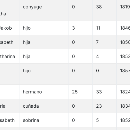
cónyuge
0
38
1819
tha
Jakob
hijo
3
11
184
sabeth
hija
0
7
185
tharina
hija
0
4
185
hijo
0
0
185
hermano
25
33
182
ria
cuñada
0
23
183
isabeth
sobrina
0
5
185