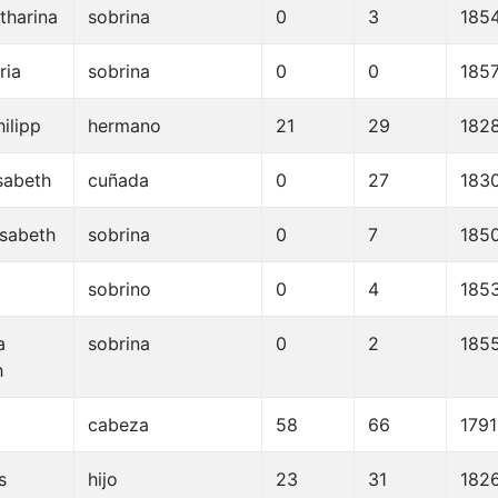
tharina
sobrina
0
3
185
ria
sobrina
0
0
185
ilipp
hermano
21
29
182
sabeth
cuñada
0
27
183
isabeth
sobrina
0
7
185
sobrino
0
4
185
a
sobrina
0
2
185
h
cabeza
58
66
1791
s
hijo
23
31
182