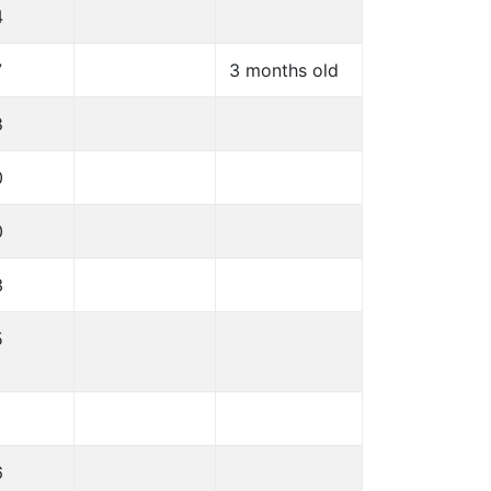
4
7
3 months old
8
0
0
3
5
6