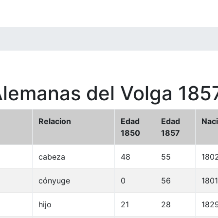
Alemanas del Volga 185
Relacion
Edad
Edad
Nac
1850
1857
cabeza
48
55
180
cónyuge
0
56
1801
hijo
21
28
182