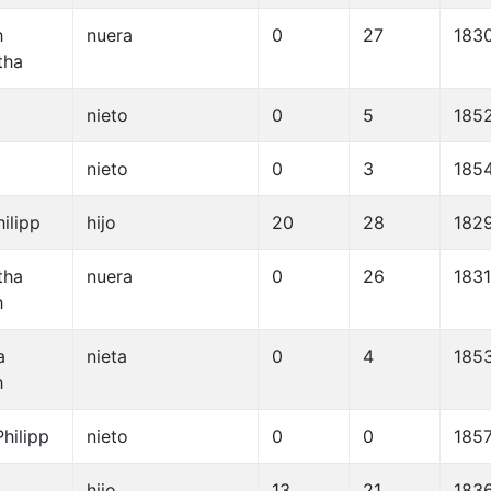
h
nuera
0
27
183
tha
nieto
0
5
185
nieto
0
3
185
ilipp
hijo
20
28
182
tha
nuera
0
26
1831
h
a
nieta
0
4
185
h
hilipp
nieto
0
0
185
hijo
13
21
183