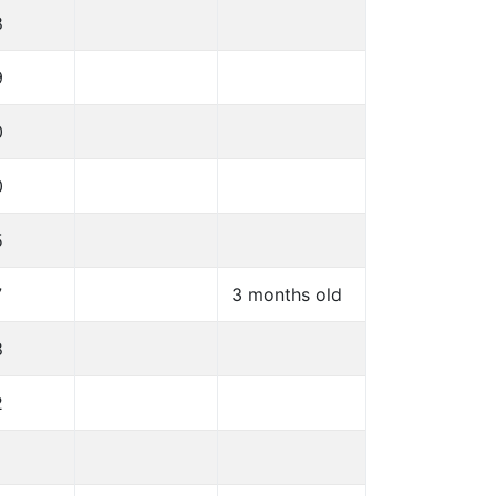
8
9
0
0
5
7
3 months old
8
2