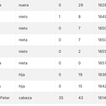
a
nuera
0
29
182
nieto
1
8
184
nieto
0
7
185
a
nieta
0
7
185
nieto
0
2
185
a
nieta
0
0
185
a
hija
0
19
183
h
hija
0
15
184
 Peter
cabeza
35
43
1814