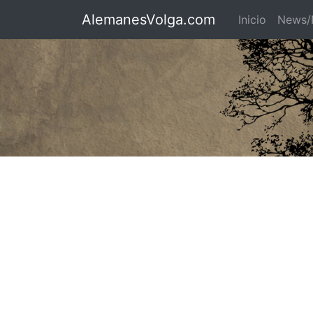
AlemanesVolga.com
Inicio
News/N