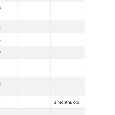
0
2
4
9
3
7
3 months old
6