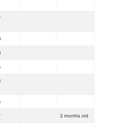
7
9
3
5
8
5
7
3 months old