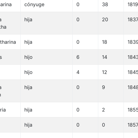
arina
cónyuge
0
38
1819
a
hija
0
20
183
tha
tharina
hija
0
18
183
s
hijo
6
14
184
hijo
4
12
184
a
hija
0
9
184
h
ria
hija
0
2
185
hija
0
0
185