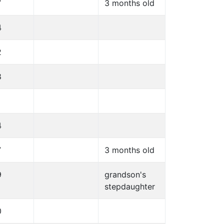
7
3 months old
4
2
8
4
7
3 months old
9
grandson's
stepdaughter
0