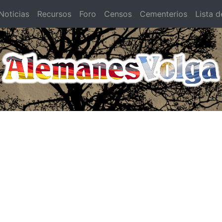
oticias
Recursos
Foro
Censos
Cementerios
Lista d