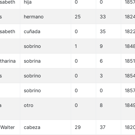
isabeth
hija
0
0
185
s
hermano
25
33
182
isabeth
cuñada
0
35
182
sobrino
1
9
184
tharina
sobrina
0
6
1851
s
sobrino
0
3
185
sobrino
0
0
185
a
otro
0
8
184
 Walter
cabeza
29
37
182