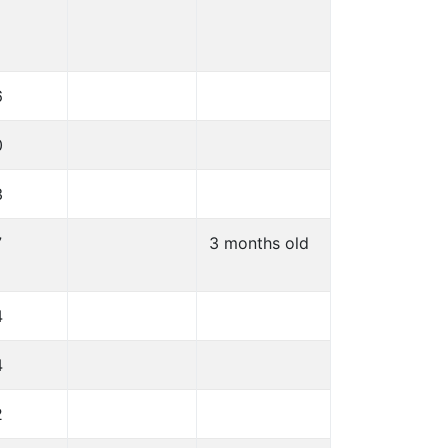
6
0
3
7
3 months old
4
4
2