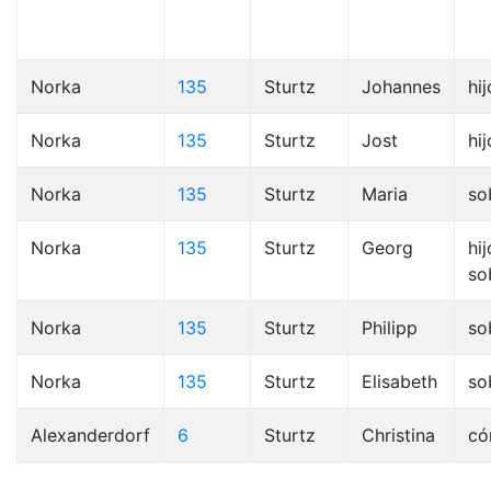
Norka
135
Sturtz
Johannes
hij
Norka
135
Sturtz
Jost
hij
Norka
135
Sturtz
Maria
so
Norka
135
Sturtz
Georg
hij
so
Norka
135
Sturtz
Philipp
so
Norka
135
Sturtz
Elisabeth
so
Alexanderdorf
6
Sturtz
Christina
có