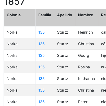
1857
Colonia
Familia
Apellido
Nombre
Re
Norka
135
Sturtz
Heinrich
ca
Norka
135
Sturtz
Christina
có
Norka
135
Sturtz
Georg
hij
Norka
135
Sturtz
Rosina
nu
Norka
135
Sturtz
Katharina
ni
Norka
135
Sturtz
Christina
ni
Norka
135
Sturtz
Peter
ni