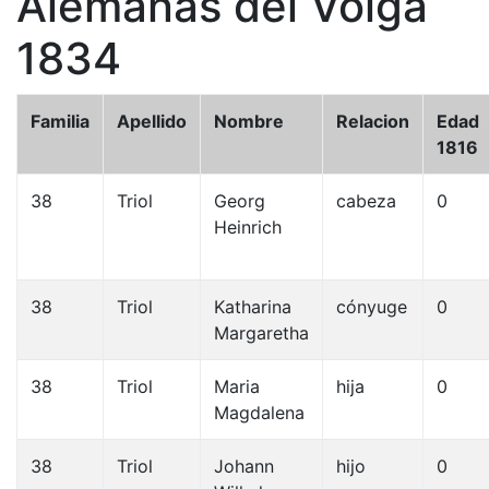
Alemanas del Volga
1834
Familia
Apellido
Nombre
Relacion
Edad
1816
38
Triol
Georg
cabeza
0
Heinrich
38
Triol
Katharina
cónyuge
0
Margaretha
38
Triol
Maria
hija
0
Magdalena
38
Triol
Johann
hijo
0