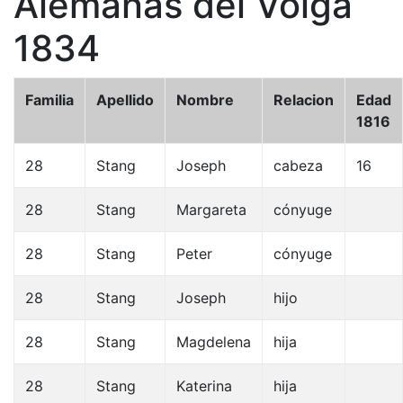
Alemanas del Volga
1834
Familia
Apellido
Nombre
Relacion
Edad
1816
28
Stang
Joseph
cabeza
16
28
Stang
Margareta
cónyuge
28
Stang
Peter
cónyuge
28
Stang
Joseph
hijo
28
Stang
Magdelena
hija
28
Stang
Katerina
hija