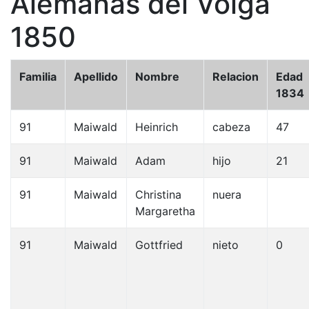
Alemanas del Volga
1850
Familia
Apellido
Nombre
Relacion
Edad
1834
91
Maiwald
Heinrich
cabeza
47
91
Maiwald
Adam
hijo
21
91
Maiwald
Christina
nuera
Margaretha
91
Maiwald
Gottfried
nieto
0