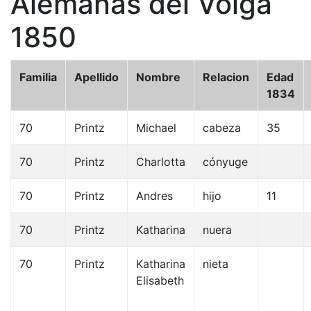
Alemanas del Volga
1850
Familia
Apellido
Nombre
Relacion
Edad
1834
70
Printz
Michael
cabeza
35
70
Printz
Charlotta
cónyuge
70
Printz
Andres
hijo
11
70
Printz
Katharina
nuera
70
Printz
Katharina
nieta
Elisabeth